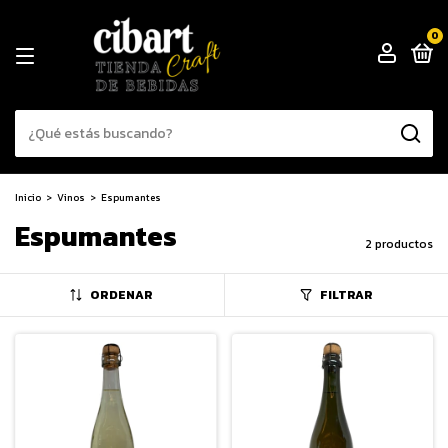
0
Inicio
>
Vinos
>
Espumantes
Espumantes
2 productos
ORDENAR
FILTRAR